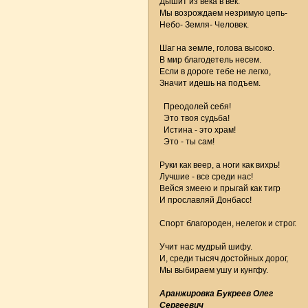
Дышит из века в век.
Мы возрождаем незримую цепь-
Небо- Земля- Человек.
Шаг на земле, голова высоко.
В мир благодетель несем.
Если в дороге тебе не легко,
Значит идешь на подъем.
Преодолей себя!
Это твоя судьба!
Истина - это храм!
Это - ты сам!
Руки как веер, а ноги как вихрь!
Лучшие - все среди нас!
Вейся змеею и прыгай как тигр
И прославляй Донбасс!
Спорт благороден, нелегок и строг.
Учит нас мудрый шифу.
И, среди тысяч достойных дорог,
Мы выбираем ушу и кунгфу.
Аранжировка Букреев Олег
Сергеевич