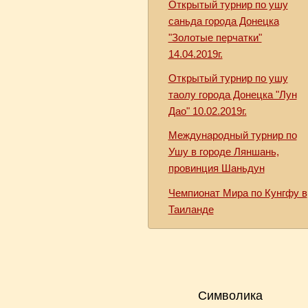
Открытый турнир по ушу
саньда города Донецка
"Золотые перчатки"
14.04.2019г.
Открытый турнир по ушу
таолу города Донецка "Лун
Дао" 10.02.2019г.
Международный турнир по
Ушу в городе Ляншань,
провинция Шаньдун
Чемпионат Мира по Кунгфу в
Таиланде
Символика