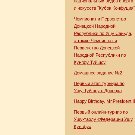
национальных видов спорта
и искусств "Кубок Конфуция"
Чемпионат и Первенство
Донецкой Народной
Республики по Ушу Саньда,
а также Чемпионат и
Первенство Донецкой
Народной Республики по
Кунгфу Туйшоу
Домашнее задание №2
Первый этап турнира по
Ушу-Туйшоу г. Донецка
Happy Birthday, Mr.President!!!
Первый онлайн-турнир по
Ушу-таолу «Федерации Ушу,
Кунгфу»