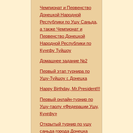
Чемпионат и Первенство
Донецкой Народной
Республики по Ушу Саньда,
а также Чемпионат и
Первенство Донецкой
Народной Республики по
Кунгфу Туйшоу
Домашнее задание №2
Первый этап турнира по
Ушу-Туйшоу г. Донецка
Happy Birthday, Mr.President!!!
Первый онлайн-турнир по
Ушу-таолу «Федерации Ушу,
Кунгфу»
Открытый турнир по ушу
саньда города Донецка