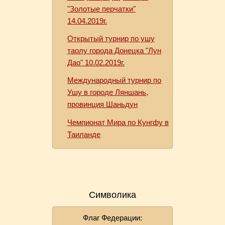
"Золотые перчатки"
14.04.2019г.
Открытый турнир по ушу
таолу города Донецка "Лун
Дао" 10.02.2019г.
Международный турнир по
Ушу в городе Ляншань,
провинция Шаньдун
Чемпионат Мира по Кунгфу в
Таиланде
Символика
Флаг Федерации: