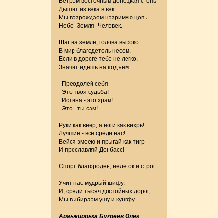
Ветром восточным донецкая степь
Дышит из века в век.
Мы возрождаем незримую цепь-
Небо- Земля- Человек.
Шаг на земле, голова высоко.
В мир благодетель несем.
Если в дороге тебе не легко,
Значит идешь на подъем.
Преодолей себя!
Это твоя судьба!
Истина - это храм!
Это - ты сам!
Руки как веер, а ноги как вихрь!
Лучшие - все среди нас!
Вейся змеею и прыгай как тигр
И прославляй Донбасс!
Спорт благороден, нелегок и строг.
Учит нас мудрый шифу.
И, среди тысяч достойных дорог,
Мы выбираем ушу и кунгфу.
Аранжировка Букреев Олег